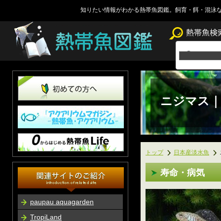
知りたい情報がわかる熱帯魚図鑑。飼育・餌・混泳
ニジマス｜
トップ
日本産淡水魚
寿命・病気
paupau aquagarden
TropiLand