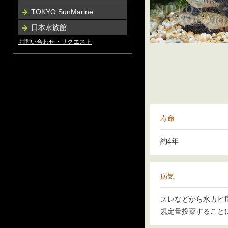
TOKYO SunMarine
日本水族館
お問い合わせ・リクエスト
寿命
約4年
病気
スレなどから水カビ
規定量投薬すること