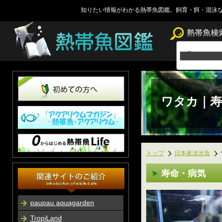
知りたい情報がわかる熱帯魚図鑑。飼育・餌・混泳
ワタカ｜寿
トップ
日本産淡水魚
寿命・病気
paupau aquagarden
TropiLand