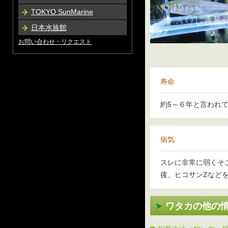
TOKYO SunMarine
日本水族館
お問い合わせ・リクエスト
寿命
約5～６年と言われ
病気
スレに非常に弱くそ
後、ヒコサンZなど
ワタカの他の