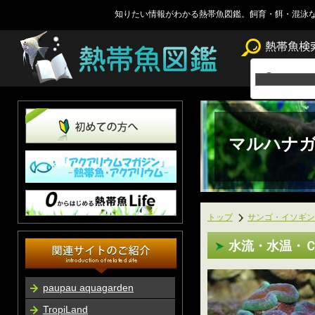
知りたい情報がわかる熱帯魚図鑑。飼育・餌・混泳
マルハナガ
トップ
サンゴ・イソギン
水流・水温・
paupau aquagarden
TropiLand