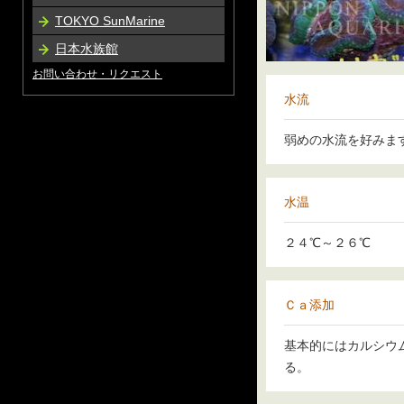
TOKYO SunMarine
日本水族館
お問い合わせ・リクエスト
水流
弱めの水流を好みま
水温
２４℃～２６℃
Ｃａ添加
基本的にはカルシウ
る。