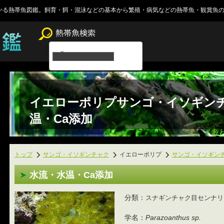
かる熱帯魚図鑑。飼育・餌・混泳などの基本から繁殖・病気などの熱帯魚・観賞魚
イエローポリプサンゴ・イソギン
温・Ca添加
トップ
サンゴ・イソギンチャク
イエローポリプ
サンゴ・イソギン
水流・水温・Ca添加
分類：
スナギンチャク目センナリ
学名：
Parazoanthus sp.