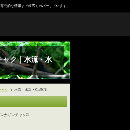
の専門的な情報まで幅広くカバーしています。
チャク｜水流・水
チャク
水流・水温・Ca添加
スナギンチャク科