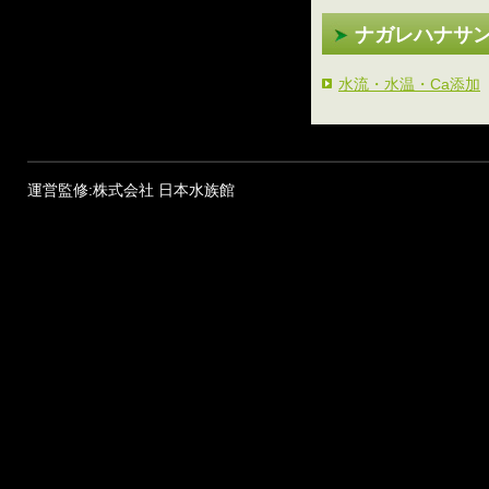
ナガレハナサ
水流・水温・Ca添加
運営監修:株式会社 日本水族館