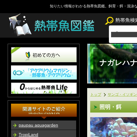
知りたい情報がわかる熱帯魚図鑑。飼育・餌・混泳
ナガレハ
トップ
サンゴ・イソギン
照明・餌
paupau aquagarden
TropiLand