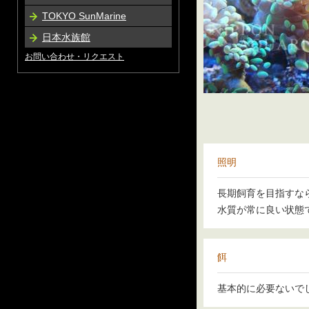
TOKYO SunMarine
日本水族館
お問い合わせ・リクエスト
照明
長期飼育を目指すな
水質が常に良い状態
餌
基本的に必要ないで