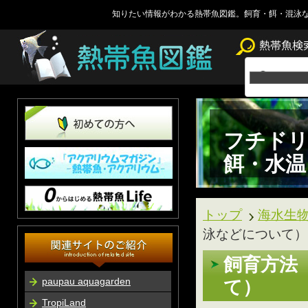
知りたい情報がわかる熱帯魚図鑑。飼育・餌・混泳
フチドリ
餌・水温
トップ
海水生
泳などについて）
飼育方法
paupau aquagarden
て）
TropiLand