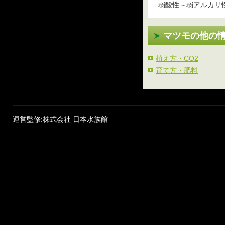
弱酸性～弱アルカリ
マツモの他の
植え方・CO2
育て方・肥料
運営監修:株式会社 日本水族館