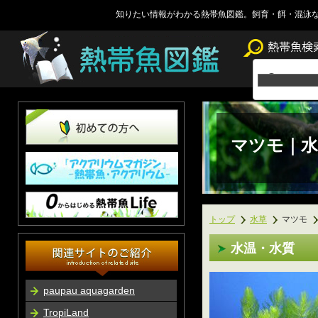
知りたい情報がわかる熱帯魚図鑑。飼育・餌・混泳
マツモ｜水
トップ
水草
マツモ
水温・水質
paupau aquagarden
TropiLand