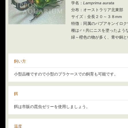
学名：
Lamprima aurata
分布：オーストラリア北東部
サイズ：全長２０～３８mm
特徴：同属のパプアキンイロク
種は♂♀共にニスを塗ったよう
緑～橙色の物が多く、青や銅と
飼い方
小型品種ですので小型のプラケースでの飼育も可能です。
餌
餌は市販の昆虫ゼリーを使用しましょう。
温度