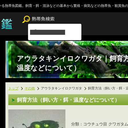
かる熱帯魚図鑑。飼育・餌・混泳などの基本から繁殖・病気などの熱帯魚・観賞魚
アウラタキンイロクワガタ｜飼育
温度などについて）
トップ
その他
アウラタキンイロクワガタ
飼育方法（飼い方・餌・
飼育方法（飼い方・餌・温度などについて）
分類：コウチュウ目 クワガタ