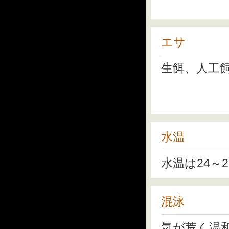
エサ
生餌、人工
水温
水温は24
混泳
気が荒く温