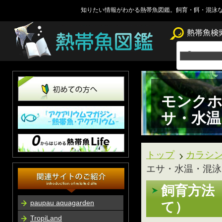
知りたい情報がわかる熱帯魚図鑑。飼育・餌・混泳
モンクホ
サ・水温
トップ
カラシ
エサ・水温・混泳
飼育方法
paupau aquagarden
て）
TropiLand