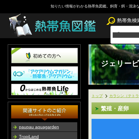
知りたい情報がわかる熱帯魚図鑑。飼育・餌・混泳
ジェリービ
トップ
カラシン（テトラ
繁殖・産卵
paupau aquagarden
TropiLand