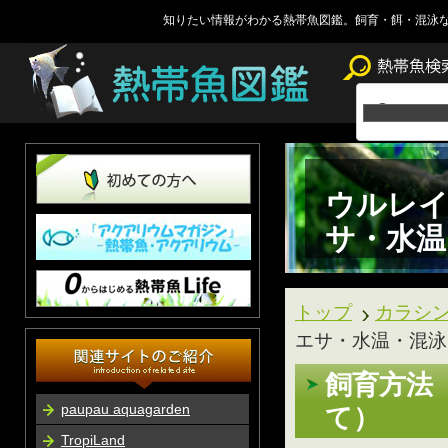
知りたい情報がわかる熱帯魚図鑑。飼育・餌・混泳
ウルレイ
サ・水温
トップ
カラシ
エサ・水温・混泳
飼育方法
paupau aquagarden
て）
TropiLand