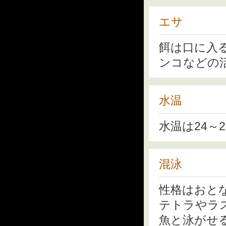
エサ
餌は口に入
ンコなどの
水温
水温は24～
混泳
性格はおと
テトラやラ
魚と泳がせ