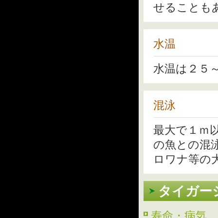
せることも
水温
水温は２５
混泳
最大で１ｍ
の魚との混
ロワナ等の
タイガー
寿命・病気