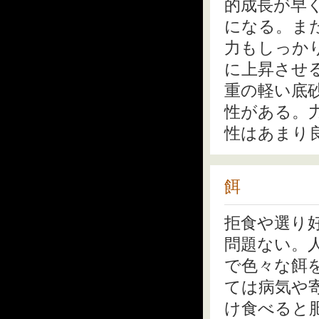
的成長が早
になる。ま
力もしっか
に上昇させ
重の軽い底
性がある。
性はあまり
餌
拒食や選り
問題ない。
で色々な餌
ては病気や
け食べると