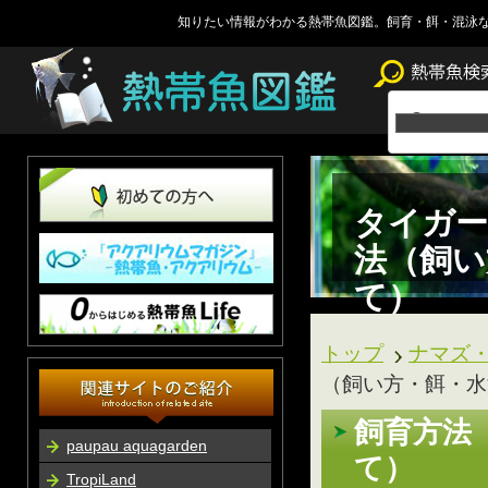
知りたい情報がわかる熱帯魚図鑑。飼育・餌・混泳
タイガー
法（飼い
て）
トップ
ナマズ
（飼い方・餌・水
飼育方法
paupau aquagarden
て）
TropiLand